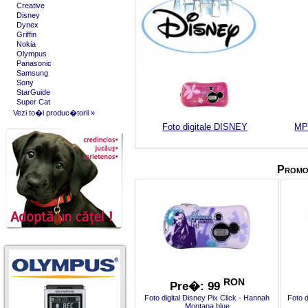
Creative
Disney
Dynex
Griffin
Nokia
Olympus
Panasonic
Samsung
Sony
StarGuide
Super Cat
Vezi to�i produc�torii »
Foto digitale DISNEY
MP
RON
Pre�: 99
Foto digital Disney Pix Click - Hannah
Foto d
Montana blue