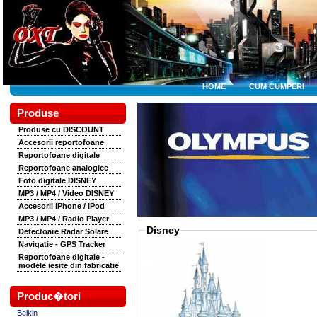
HOME
CUM CUMPERI
Produse
Produse cu DISCOUNT
Accesorii reportofoane
Reportofoane digitale
Reportofoane analogice
Foto digitale DISNEY
MP3 / MP4 / Video DISNEY
Accesorii iPhone / iPod
MP3 / MP4 / Radio Player
Disney
Detectoare Radar Solare
Navigatie - GPS Tracker
Reportofoane digitale -
modele iesite din fabricatie
Produc�tori
Belkin