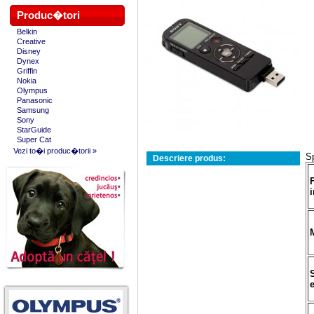
Produc�tori
Belkin
Creative
Disney
Dynex
Griffin
Nokia
Olympus
Panasonic
Samsung
Sony
StarGuide
Super Cat
Vezi to�i produc�torii »
Sp
Descriere produs: