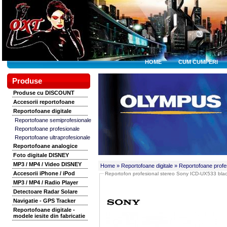
HOME
CUM CUMPERI
Produse
Produse cu DISCOUNT
Accesorii reportofoane
Reportofoane digitale
Reportofoane semiprofesionale
Reportofoane profesionale
Reportofoane ultraprofesionale
Reportofoane analogice
Foto digitale DISNEY
MP3 / MP4 / Video DISNEY
Home
» Reportofoane digitale
» Reportofoane profe
Accesorii iPhone / iPod
Reportofon profesional stereo Sony ICD-UX533 bla
MP3 / MP4 / Radio Player
Detectoare Radar Solare
Navigatie - GPS Tracker
Reportofoane digitale -
modele iesite din fabricatie