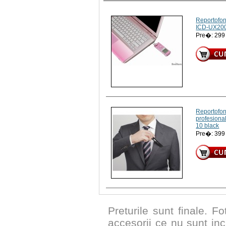
Reportofon
ICD-UX200
Pre�: 29
Reportofon 
profesiona
10 black
Pre�: 39
Preturile sunt finale. Fo
accesorii ce nu sunt inc